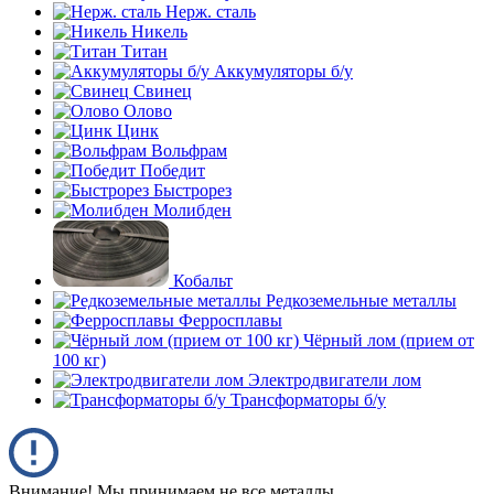
Нерж. сталь
Никель
Титан
Аккумуляторы б/у
Свинец
Олово
Цинк
Вольфрам
Победит
Быстрорез
Молибден
Кобальт
Редкоземельные металлы
Ферросплавы
Чёрный лом (прием от
100 кг)
Электродвигатели лом
Трансформаторы б/у
Внимание! Мы принимаем не все металлы