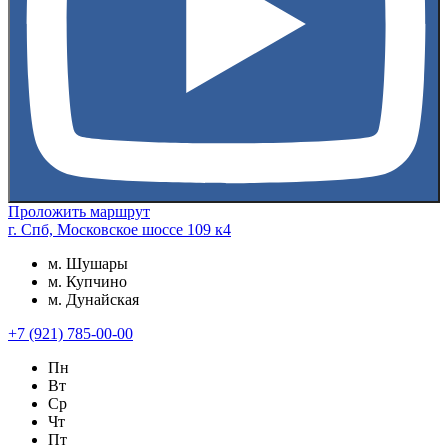
Проложить маршрут
г. Спб, Московское шоссе 109 к4
м. Шушары
м. Купчино
м. Дунайская
+7 (921) 785-00-00
Пн
Вт
Ср
Чт
Пт