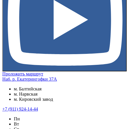
Проложить маршрут
Наб. р. Екатерингофки 37А
м. Балтийская
м. Нарвская
м. Кировский завод
+7 (911) 924-14-44
Пн
Вт