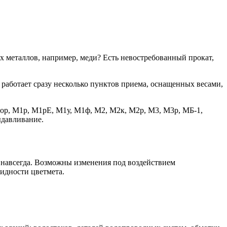
ых металлов, например, меди? Есть невостребованный прокат,
 работает сразу несколько пунктов приема, оснащенных весами,
ор, М1р, М1рЕ, М1у, М1ф, М2, М2к, М2р, М3, М3р, МБ-1,
ыдавливание.
и навсегда. Возможны изменения под воздействием
идности цветмета.