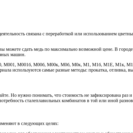
деятельность связана с переработкой или использованием цветн
вы можете сдать медь по максимально возможной цене. В городе
узных машин.
0, М001, М001б, М00б, М00к, М0б, М0к, М1, М1б, М1Е, М1к, М1
риала используются самые разные методы: прокатка, отливка, в
сайте. Но нужно понимать, что стоимость не зафиксирована раз 
потребность сталеплавильных комбинатов в той или иной разнов
рименяют в следующих целях: