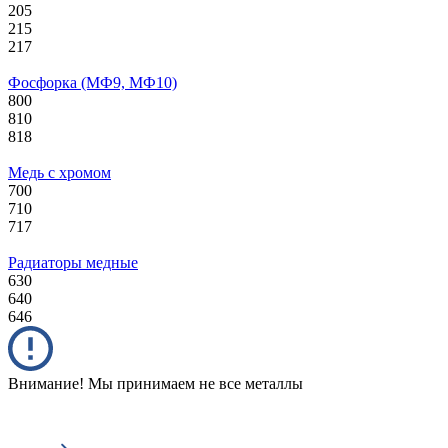
205
215
217
Фосфорка (МФ9, МФ10)
800
810
818
Медь с хромом
700
710
717
Радиаторы медные
630
640
646
Внимание! Мы принимаем не все металлы