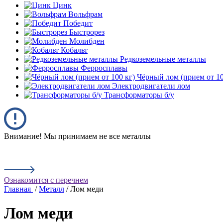
Цинк
Вольфрам
Победит
Быстрорез
Молибден
Кобальт
Редкоземельные металлы
Ферросплавы
Чёрный лом (прием от 10
Электродвигатели лом
Трансформаторы б/у
Внимание! Мы принимаем не все металлы
Ознакомится с перечнем
Главная
/
Металл
/ Лом меди
Лом меди