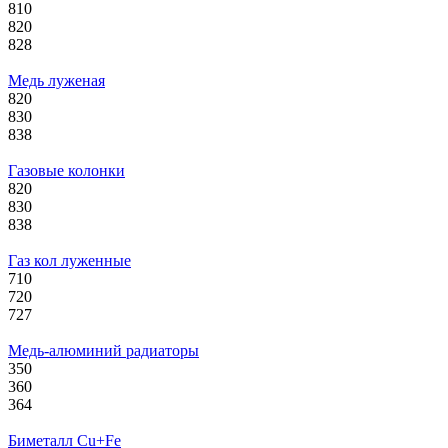
810
820
828
Медь луженая
820
830
838
Газовые колонки
820
830
838
Газ кол луженные
710
720
727
Медь-алюминий радиаторы
350
360
364
Биметалл Cu+Fe