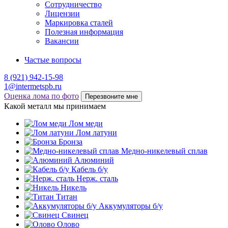
Сотрудничество
Лицензии
Маркировка сталей
Полезная информация
Вакансии
Частые вопросы
8 (921) 942-15-98
1@intermetspb.ru
Оценка лома по фото
Перезвоните мне
Какой металл мы принимаем
Лом меди
Лом латуни
Бронза
Медно-никелевый сплав
Алюминий
Кабель б/у
Нерж. сталь
Никель
Титан
Аккумуляторы б/у
Свинец
Олово