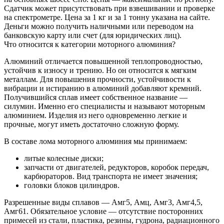
Сдатчик может присутствовать при взвешивании и проверке
на спектрометре. Цена за 1 кг и за 1 тонну указана на сайте.
Деньги можно получить наличными или переводом на
банковскую карту или счет (для юридических лиц).
Что относится к категории моторного алюминия?
Алюминий отличается повышенной теплопроводностью,
устойчив к износу и трению. Но он относится к мягким
металлам. Для повышения прочности, устойчивости к
вибрации и истиранию в алюминий добавляют кремний.
Получившийся сплав имеет собственное название —
силумин. Именно его специалисты и называют моторным
алюминием. Изделия из него одновременно легкие и
прочные, могут иметь достаточно сложную форму.
В составе лома моторного алюминия мы принимаем:
литые колесные диски;
запчасти от двигателей, редукторов, коробок передач,
карбюраторов. Вид транспорта не имеет значения;
головки блоков цилиндров.
Разрешенные виды сплавов — Амг5, Амц, Амг3, Амг4,5,
Амг61. Обязательное условие — отсутствие посторонних
примесей из стали, пластика, резины, гудрона, радиационного