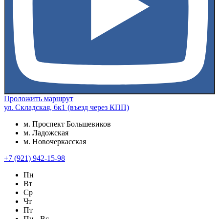
Проложить маршрут
ул. Складская, 6к1 (въезд через КПП)
м. Проспект Большевиков
м. Ладожская
м. Новочеркасская
+7 (921) 942-15-98
Пн
Вт
Ср
Чт
Пт
Пн - Вс