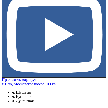
Проложить маршрут
г. Спб, Московское шоссе 109 к4
м. Шушары
м. Купчино
м. Дунайская