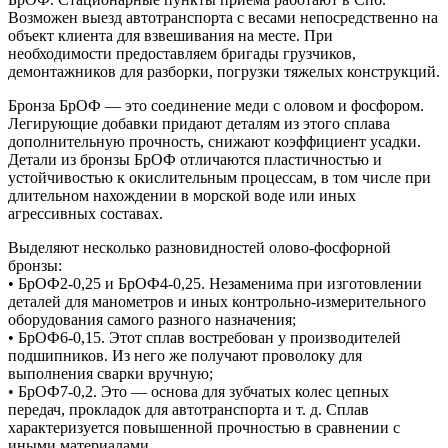
Возможен выезд автотранспорта с весами непосредственно на
объект клиента для взвешивания на месте. При
необходимости предоставляем бригады грузчиков,
демонтажников для разборки, погрузки тяжелых конструкций.
Бронза БрОФ — это соединение меди с оловом и фосфором.
Легирующие добавки придают деталям из этого сплава
дополнительную прочность, снижают коэффициент усадки.
Детали из бронзы БрОФ отличаются пластичностью и
устойчивостью к окислительным процессам, в том числе при
длительном нахождении в морской воде или иных
агрессивных составах.
Выделяют несколько разновидностей олово-фосфорной
бронзы:
• БрОФ2-0,25 и БрОФ4-0,25. Незаменима при изготовлении
деталей для манометров и иных контрольно-измерительного
оборудования самого разного назначения;
• БрОФ6-0,15. Этот сплав востребован у производителей
подшипников. Из него же получают проволоку для
выполнения сварки вручную;
• БрОФ7-0,2. Это — основа для зубчатых колес цепных
передач, прокладок для автотранспорта и т. д. Сплав
характеризуется повышенной прочностью в сравнении с
иными материалами.