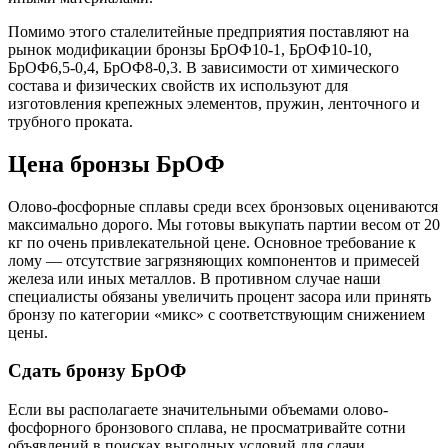
Помимо этого сталелитейные предприятия поставляют на
рынок модификации бронзы БрОФ10-1, БрОФ10-10,
БрОФ6,5-0,4, БрОФ8-0,3. В зависимости от химического
состава и физических свойств их используют для
изготовления крепежных элементов, пружин, ленточного и
трубного проката.
Цена бронзы БрОФ
Олово-фосфорные сплавы среди всех бронзовых оцениваются
максимально дорого. Мы готовы выкупать партии весом от 20
кг по очень привлекательной цене. Основное требование к
лому — отсутствие загрязняющих компонентов и примесей
железа или иных металлов. В противном случае наши
специалисты обязаны увеличить процент засора или принять
бронзу по категории «микс» с соответствующим снижением
цены.
Сдать бронзу БрОФ
Если вы располагаете значительными объемами олово-
фосфорного бронзового сплава, не просматривайте сотни
объявлений в поисках выгодных условий для сдачи.