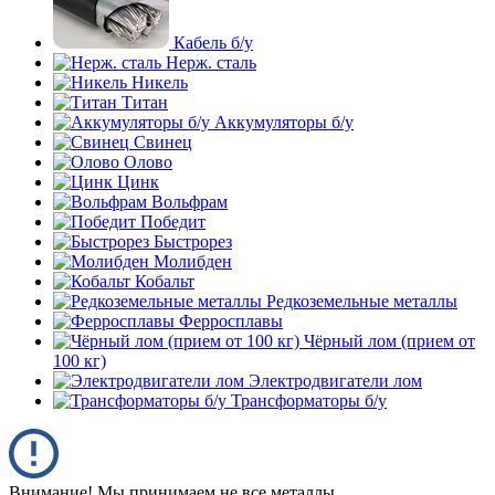
Кабель б/у
Нерж. сталь
Никель
Титан
Аккумуляторы б/у
Свинец
Олово
Цинк
Вольфрам
Победит
Быстрорез
Молибден
Кобальт
Редкоземельные металлы
Ферросплавы
Чёрный лом (прием от
100 кг)
Электродвигатели лом
Трансформаторы б/у
Внимание! Мы принимаем не все металлы