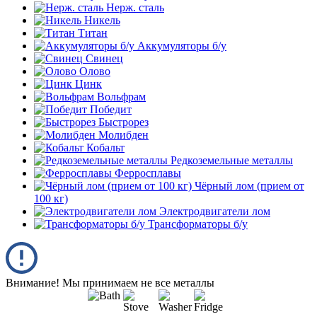
Нерж. сталь
Никель
Титан
Аккумуляторы б/у
Свинец
Олово
Цинк
Вольфрам
Победит
Быстрорез
Молибден
Кобальт
Редкоземельные металлы
Ферросплавы
Чёрный лом (прием от
100 кг)
Электродвигатели лом
Трансформаторы б/у
Внимание! Мы принимаем не все металлы