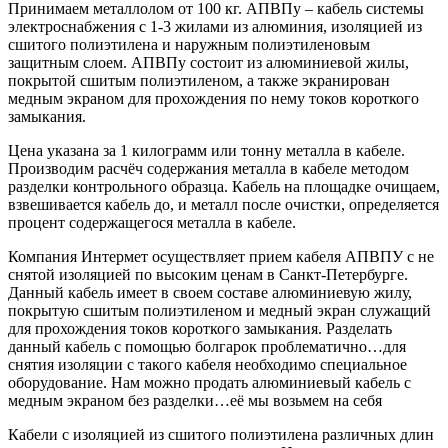
Принимаем металлолом от 100 кг. АПВПу – кабель системы
электроснабжения с 1-3 жилами из алюминия, изоляцией из
сшитого полиэтилена и наружным полиэтиленовым
защитным слоем. АПВПу состоит из алюминиевой жилы,
покрытой сшитым полиэтиленом, а также экранирован
медным экраном для прохождения по нему токов короткого
замыкания.
Цена указана за 1 килограмм или тонну металла в кабеле.
Производим расчёч содержания металла в кабеле методом
разделки контрольного образца. Кабель на площадке очищаем,
взвешивается кабель до, и металл после очистки, определяется
процент содержащегося металла в кабеле.
Компания Интермет осуществляет прием кабеля АПВПУ с не
снятой изоляцией по высоким ценам в Санкт-Петербурге.
Данный кабель имеет в своем составе алюминиевую жилу,
покрытую сшитым полиэтиленом и медный экран служащий
для прохождения токов короткого замыкания. Разделать
данный кабель с помощью болгарок проблематично…для
снятия изоляции с такого кабеля необходимо специальное
оборудование. Нам можно продать алюминиевый кабель с
медным экраном без разделки…её мы возьмем на себя
Кабели с изоляцией из сшитого полиэтилена различных длин