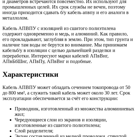
и диаметров встречаются повсеместно. Их используют для
промышленных целей. Их срок службы не вечен, поэтому
иногда приходится сдавать б/у кабель апвпу и его аналоги в
металлолом.
Кабель АПВПУ с изоляцией из сшитого полиэтилена
содержит одновременно и медь, и алюминий. Как правило,
его прокладывают, заглубляя в землю. При этом, тип грунта и
наличие там воды не берутся во внимание. Мы принимаем
кабельб/у в изоляции с целью дальнейшей разделки и
переработки. Интересуют марки кабелей АПвВнг,
АПвБбШнг, АПвПу, АПвВнг и подобные.
Характеристики
Кабель АПВПУ может обладать сечением токопровода от 50
до 800 мм², а служить такой кабель может около 30 лет. Срок
эксплуатации обеспечивается за счёт его конструкции:
Проводник, изготовленный из множества алюминиевых
жил;
Чередующиеся слои из экранов и изоляции,
изготовленные из сшитого полиэтилена;
Слой разделителя;
Экран составленный из медной проволоки, стянутой