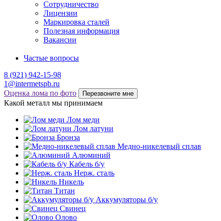
Сотрудничество
Лицензии
Маркировка сталей
Полезная информация
Вакансии
Частые вопросы
8 (921) 942-15-98
1@intermetspb.ru
Оценка лома по фото
Перезвоните мне
Какой металл мы принимаем
Лом меди
Лом латуни
Бронза
Медно-никелевый сплав
Алюминий
Кабель б/у
Нерж. сталь
Никель
Титан
Аккумуляторы б/у
Свинец
Олово