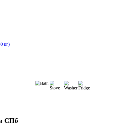
0 кг)
 в СПб