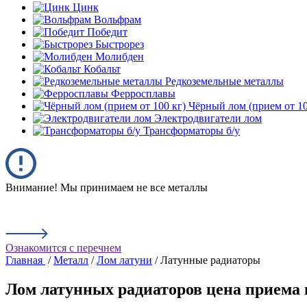
Цинк
Вольфрам
Победит
Быстрорез
Молибден
Кобальт
Редкоземельные металлы
Ферросплавы
Чёрный лом (прием от 10
Электродвигатели лом
Трансформаторы б/у
Внимание! Мы принимаем не все металлы
Ознакомится с перечнем
Главная
/
Металл
/
Лом латуни
/ Латунные радиаторы
Лом латунных радиаторов цена приема