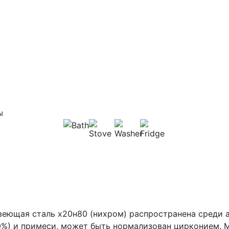
ы
еющая сталь x20н80 (нихром) распространена среди а
0%) и примеси, может быть нормализован цирконием. М