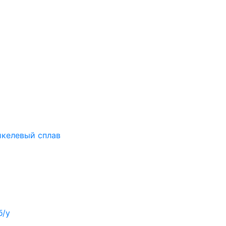
келевый сплав
б/у