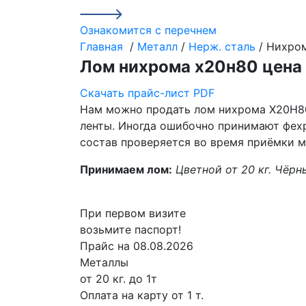
Ознакомится с перечнем
Главная
/
Металл
/
Нерж. сталь
/ Нихро
Лом нихрома х20н80 цена
Скачать прайс-лист PDF
Нам можно продать лом нихрома Х20Н80 
ленты. Иногда ошибочно принимают фехр
состав проверяется во время приёмки м
Принимаем лом:
Цветной от 20 кг.
Чёрны
При первом визите
возьмите паспорт!
Прайс на 08.08.2026
Металлы
от 20 кг. до 1т
Оплата на карту
от 1 т.