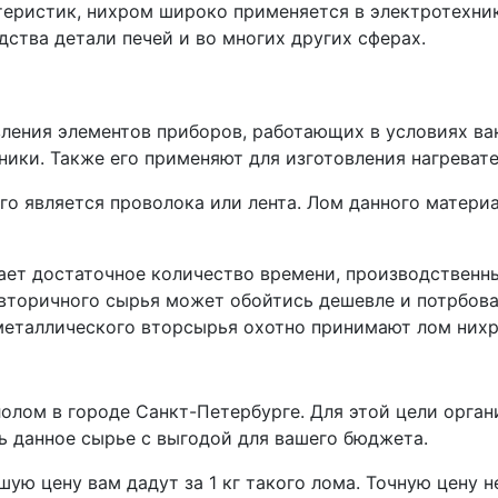
теристик, нихром широко применяется в электротехник
ства детали печей и во многих других сферах.
ления элементов приборов, работающих в условиях ва
ники. Также его применяют для изготовления нагреват
о является проволока или лента. Лом данного материал
мает достаточное количество времени, производствен
а вторичного сырья может обойтись дешевле и потрбов
металлического вторсырья охотно принимают лом них
олом в городе Санкт-Петербурге. Для этой цели орга
ь данное сырье с выгодой для вашего бюджета.
шую цену вам дадут за 1 кг такого лома. Точную цену 