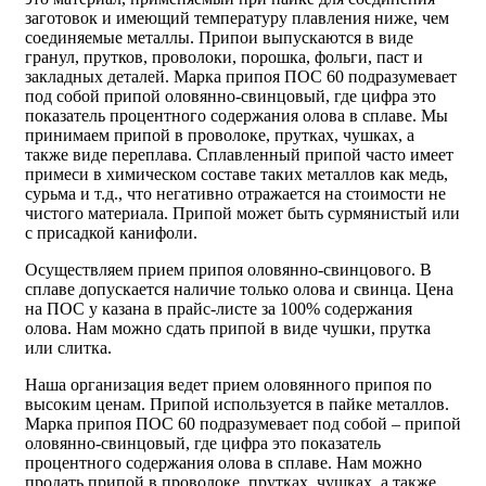
заготовок и имеющий температуру плавления ниже, чем
соединяемые металлы. Припои выпускаются в виде
гранул, прутков, проволоки, порошка, фольги, паст и
закладных деталей. Марка припоя ПОС 60 подразумевает
под собой припой оловянно-свинцовый, где цифра это
показатель процентного содержания олова в сплаве. Мы
принимаем припой в проволоке, прутках, чушках, а
также виде переплава. Сплавленный припой часто имеет
примеси в химическом составе таких металлов как медь,
сурьма и т.д., что негативно отражается на стоимости не
чистого материала. Припой может быть сурмянистый или
с присадкой канифоли.
Осуществляем прием припоя оловянно-свинцового. В
сплаве допускается наличие только олова и свинца. Цена
на ПОС у казана в прайс-листе за 100% содержания
олова. Нам можно сдать припой в виде чушки, прутка
или слитка.
Наша организация ведет прием оловянного припоя по
высоким ценам. Припой используется в пайке металлов.
Марка припоя ПОС 60 подразумевает под собой – припой
оловянно-свинцовый, где цифра это показатель
процентного содержания олова в сплаве. Нам можно
продать припой в проволоке, прутках, чушках, а также