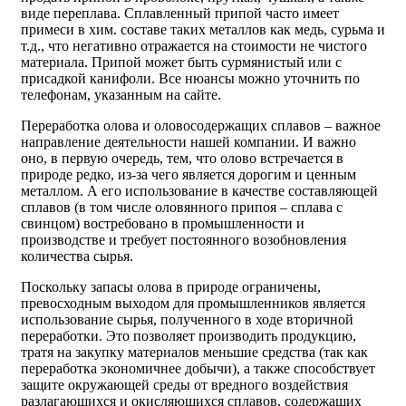
виде переплава. Сплавленный припой часто имеет
примеси в хим. составе таких металлов как медь, сурьма и
т.д., что негативно отражается на стоимости не чистого
материала. Припой может быть сурмянистый или с
присадкой канифоли. Все нюансы можно уточнить по
телефонам, указанным на сайте.
Переработка олова и оловосодержащих сплавов – важное
направление деятельности нашей компании. И важно
оно, в первую очередь, тем, что олово встречается в
природе редко, из-за чего является дорогим и ценным
металлом. А его использование в качестве составляющей
сплавов (в том числе оловянного припоя – сплава с
свинцом) востребовано в промышленности и
производстве и требует постоянного возобновления
количества сырья.
Поскольку запасы олова в природе ограничены,
превосходным выходом для промышленников является
использование сырья, полученного в ходе вторичной
переработки. Это позволяет производить продукцию,
тратя на закупку материалов меньшие средства (так как
переработка экономичнее добычи), а также способствует
защите окружающей среды от вредного воздействия
разлагающихся и окисляющихся сплавов, содержащих