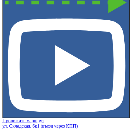
Проложить маршрут
ул. Складская, 6к1 (въезд через КПП)