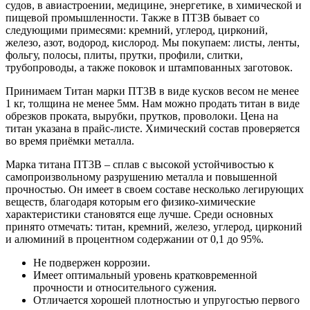
судов, в авиастроении, медицине, энергетике, в химической и
пищевой промышленности. Также в ПТ3В бывает со
следующими примесями: кремний, углерод, цирконий,
железо, азот, водород, кислород. Мы покупаем: листы, ленты,
фольгу, полосы, плиты, прутки, профили, слитки,
трубопроводы, а также поковок и штампованных заготовок.
Принимаем Титан марки ПТ3В в виде кусков весом не менее
1 кг, толщина не менее 5мм. Нам можно продать титан в виде
обрезков проката, вырубки, прутков, проволоки. Цена на
титан указана в прайс-листе. Химический состав проверяется
во время приёмки металла.
Марка титана ПТ3В – сплав с высокой устойчивостью к
самопроизвольному разрушению металла и повышенной
прочностью. Он имеет в своем составе несколько легирующих
веществ, благодаря которым его физико-химические
характеристики становятся еще лучше. Среди основных
принято отмечать: титан, кремний, железо, углерод, цирконий
и алюминий в процентном содержании от 0,1 до 95%.
Не подвержен коррозии.
Имеет оптимальный уровень кратковременной
прочности и относительного сужения.
Отличается хорошей плотностью и упругостью первого