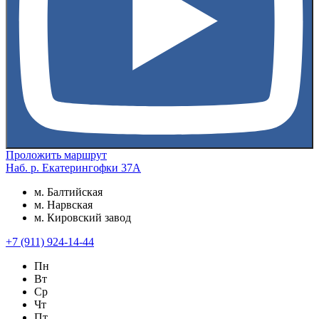
Проложить маршрут
Наб. р. Екатерингофки 37А
м. Балтийская
м. Нарвская
м. Кировский завод
+7 (911) 924-14-44
Пн
Вт
Ср
Чт
Пт