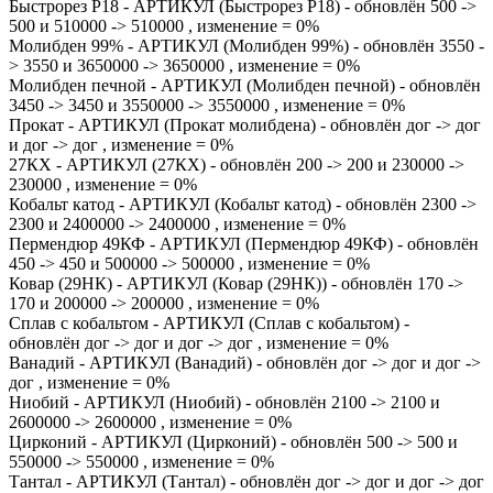
Быстрорез Р18 - АРТИКУЛ (Быстрорез Р18) - обновлён 500 ->
500 и 510000 -> 510000 , изменение = 0%
Молибден 99% - АРТИКУЛ (Молибден 99%) - обновлён 3550 -
> 3550 и 3650000 -> 3650000 , изменение = 0%
Молибден печной - АРТИКУЛ (Молибден печной) - обновлён
3450 -> 3450 и 3550000 -> 3550000 , изменение = 0%
Прокат - АРТИКУЛ (Прокат молибдена) - обновлён дог -> дог
и дог -> дог , изменение = 0%
27КХ - АРТИКУЛ (27КХ) - обновлён 200 -> 200 и 230000 ->
230000 , изменение = 0%
Кобальт катод - АРТИКУЛ (Кобальт катод) - обновлён 2300 ->
2300 и 2400000 -> 2400000 , изменение = 0%
Пермендюр 49КФ - АРТИКУЛ (Пермендюр 49КФ) - обновлён
450 -> 450 и 500000 -> 500000 , изменение = 0%
Ковар (29НК) - АРТИКУЛ (Ковар (29НК)) - обновлён 170 ->
170 и 200000 -> 200000 , изменение = 0%
Сплав с кобальтом - АРТИКУЛ (Сплав с кобальтом) -
обновлён дог -> дог и дог -> дог , изменение = 0%
Ванадий - АРТИКУЛ (Ванадий) - обновлён дог -> дог и дог ->
дог , изменение = 0%
Ниобий - АРТИКУЛ (Ниобий) - обновлён 2100 -> 2100 и
2600000 -> 2600000 , изменение = 0%
Цирконий - АРТИКУЛ (Цирконий) - обновлён 500 -> 500 и
550000 -> 550000 , изменение = 0%
Тантал - АРТИКУЛ (Тантал) - обновлён дог -> дог и дог -> дог