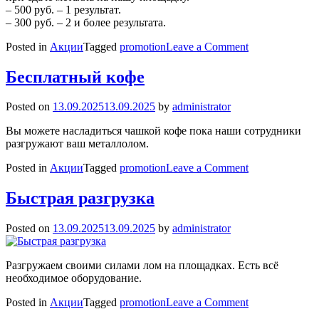
– 500 руб. – 1 результат.
– 300 руб. – 2 и более результата.
on
Posted in
Акции
Tagged
promotion
Leave a Comment
Спектральны
(химический)
Бесплатный кофе
анализ
лома
Posted on
13.09.2025
13.09.2025
by
administrator
Вы можете насладиться чашкой кофе пока наши сотрудники
разгружают ваш металлолом.
on
Posted in
Акции
Tagged
promotion
Leave a Comment
Бесплатный
кофе
Быстрая разгрузка
Posted on
13.09.2025
13.09.2025
by
administrator
Разгружаем своими силами лом на площадках. Есть всё
необходимое оборудование.
on
Posted in
Акции
Tagged
promotion
Leave a Comment
Быстрая