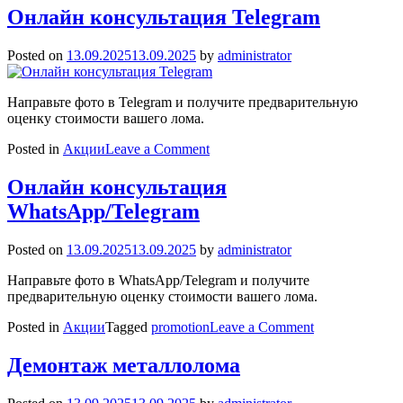
разгрузка
Онлайн консультация Telegram
Posted on
13.09.2025
13.09.2025
by
administrator
Направьте фото в Telegram и получите предварительную
оценку стоимости вашего лома.
on
Posted in
Акции
Leave a Comment
Онлайн
консультация
Онлайн консультация
Telegram
WhatsApp/Telegram
Posted on
13.09.2025
13.09.2025
by
administrator
Направьте фото в WhatsApp/Telegram и получите
предварительную оценку стоимости вашего лома.
on
Posted in
Акции
Tagged
promotion
Leave a Comment
Онлайн
консультация
Демонтаж металлолома
WhatsApp/Tel