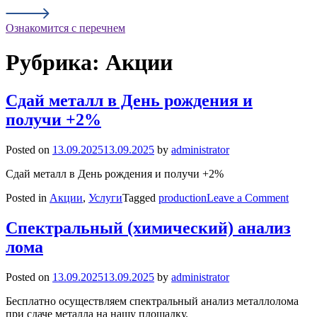
Ознакомится с перечнем
Рубрика:
Акции
Сдай металл в День рождения и
получи +2%
Posted on
13.09.2025
13.09.2025
by
administrator
Сдай металл в День рождения и получи +2%
on
Posted in
Акции
,
Услуги
Tagged
production
Leave a Comment
Сдай
метал
Спектральный (химический) анализ
в
лома
День
рожд
и
Posted on
13.09.2025
13.09.2025
by
administrator
полу
+2%
Бесплатно осуществляем спектральный анализ металлолома
при сдаче металла на нашу площадку.